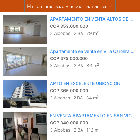
Haga click para ver más propiedades
7
listados encontrados
APARTAMENTO EN VENTA ALTOS DE RIOMAR
Notifiqueme de más listados como
COP 353.000.000
este
2
3 Alcobas
2 BA
79 m
Apartamento en venta en Villa Carolina – Excelente ubicación y amplios espacios
COP 375.000.000
2
3 Alcobas
2 BA
83 m
APTO EN EXCELENTE UBICACION
COP 365.000.000
2
2 Alcobas
2 BA
84 m
EN VENTA APARTAMENTO EN SAN VICENTE
COP 340.000.000
2
3 Alcobas
2 BA
112 m