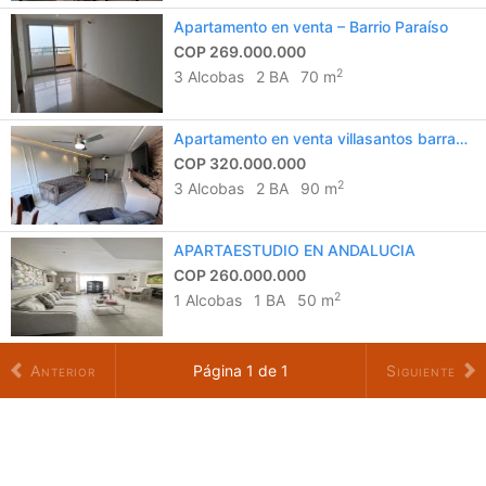
Apartamento en venta – Barrio Paraíso
COP 269.000.000
2
3 Alcobas
2 BA
70 m
Apartamento en venta villasantos barranquilla
COP 320.000.000
2
3 Alcobas
2 BA
90 m
APARTAESTUDIO EN ANDALUCIA
COP 260.000.000
2
1 Alcobas
1 BA
50 m
Anterior
Página
1
de
1
Siguiente